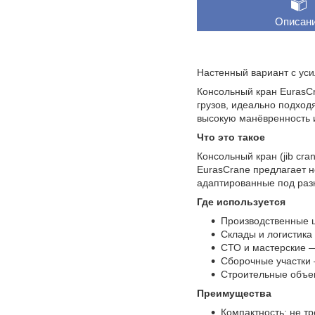
Описан
Настенный вариант с уси
Консольный кран EurasC
грузов, идеально подход
высокую манёвренность и
Что это такое
Консольный кран (jib cr
EurasCrane предлагает 
адаптированные под раз
Где используется
Производственные ц
Склады и логистика 
СТО и мастерские —
Сборочные участки
Строительные объе
Преимущества
Компактность: не т