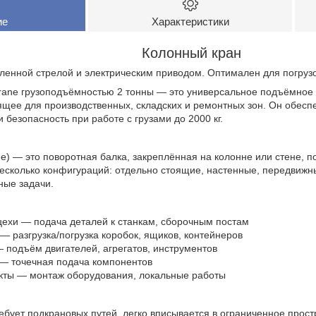
ие
Характеристики
Колонный кран
ленной стрелой и электрическим приводом. Оптимален для погрузо
rane грузоподъёмностью 2 тонны — это универсальное подъёмное 
ящее для производственных, складских и ремонтных зон. Он обесп
 безопасность при работе с грузами до 2000 кг.
ane) — это поворотная балка, закреплённая на колонне или стене, 
несколько конфигураций: отдельно стоящие, настенные, передвиж
ные задачи.
ехи — подача деталей к станкам, сборочным постам
— разгрузка/погрузка коробок, ящиков, контейнеров
 подъём двигателей, агрегатов, инструментов
 — точечная подача компонентов
кты — монтаж оборудования, локальные работы
ребует подкрановых путей, легко вписывается в ограниченное прост