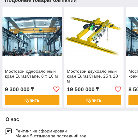
Подобные товары компании
Мостовой однобалочный
Мостовой двухбалочный
Мос
кран EurasCrane, 8 т, 16 м
кран EurasCrane, 25 т, 28
кран
м
9 300 000
19 500 000
8 5
₸
₸
Купить
Купить
О нас
Рейтинг не сформирован
Менее 5 отзывов за последний год